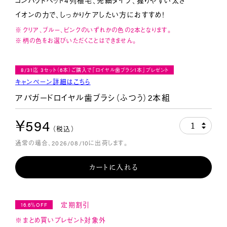
コンパクトヘッド4列植毛、先細タイプ、握りやすい太さ
イオンの力で、しっかりケアしたい方におすすめ！
クリア、ブルー、ピンクのいずれかの色の2本となります。
柄の色をお選びいただくことはできません。
8/31迄 3セット（6本）ご購入で「ロイヤル歯ブラシ1本」プレゼント
キャンペーン詳細はこちら
アパガードロイヤル歯ブラシ（ふつう）2本組
￥594
1
（税込）
通常の場合、2026/08/10に出荷します。
カートに入れる
定期割引
16.6％OFF
まとめ買いプレゼント対象外