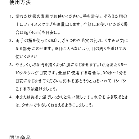
使用方法
濡れた状態の素肌でお使いください。手を濡らし、そろえた指の
上にフェイススクラブを適量出します。全顔にお使いいただく場
合は3g（4cm）を目安に。
両手の指を使ってのばし、ざらつきや毛穴の汚れ、くすみが気に
なる部分にのせます。※目に入らないよう、目の周りを避けてお
使いください
やさしく小さな円を描くように肌になじませます。1か所あたり5～
10クルクルが目安です。全顔に使用する場合は、30秒～1分を
目安になじませてください。汚れを落とそうと力をいれてゴシゴシ
こするのは避けましょう。
水またはぬるま湯でしっかりと洗い流します。水分をふき取るとき
は、タオルでやさしくおさえるようにしましょう。
関連商品