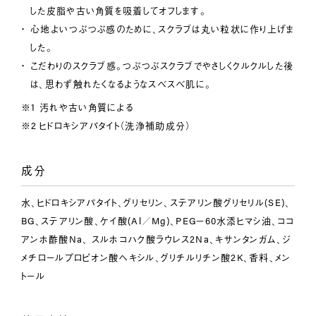
した皮脂や古い角質を吸着してオフします。
心地よいつぶつぶ感のために、スクラブは丸い粒状に作り上げま
した。
こだわりのスクラブ感。つぶつぶスクラブでやさしくクルクルした後
は、思わず触れたくなるようなスベスベ肌に。
汚れや古い角質による
ヒドロキシアパタイト（洗浄補助成分）
成分
水、ヒドロキシアパタイト、グリセリン、ステアリン酸グリセリル(SE)、
BG、ステアリン酸、ケイ酸(Al／Mg)、PEG－60水添ヒマシ油、ココ
アンホ酢酸Na、 スルホコハク酸ラウレス2Na、キサンタンガム、ジ
メチロールプロピオン酸ヘキシル、グリチルリチン酸2K、香料、メン
トール