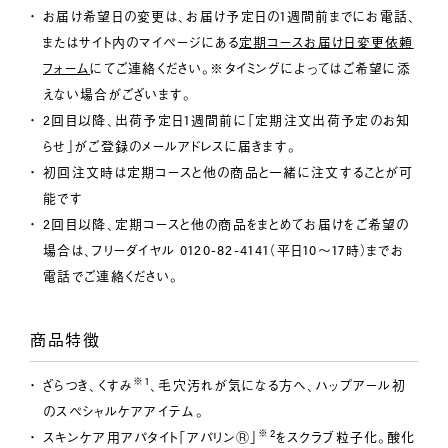
お届け希望日の変更は、お届け予定日の1週間前までにお電話、
またはサイト内のマイページにある
定期コースお届け日変更依頼
フォーム
にてご連絡ください。※タイミングによってはご希望に添
えない場合がございます。
2回目以降、出荷予定日1週間前に「定期注文出荷予定のお知
らせ」がご登録のメールアドレスに届きます。
初回注文時は定期コースと他の商品と一緒に注文することが可
能です
2回目以降、定期コースと他の商品をまとめてお届けをご希望の
場合は、フリーダイヤル 0120-82-4141（平日10～17時）までお
電話でご連絡ください。
商品特徴
※1
ざらつき、くすみ
、毛穴汚れが気になる方へ、ハップアール初
のスペシャルケアアイテム。
※2
スキンケア用アパタイト「アパリンⓇ」
をスクラブ粒子化。酸化