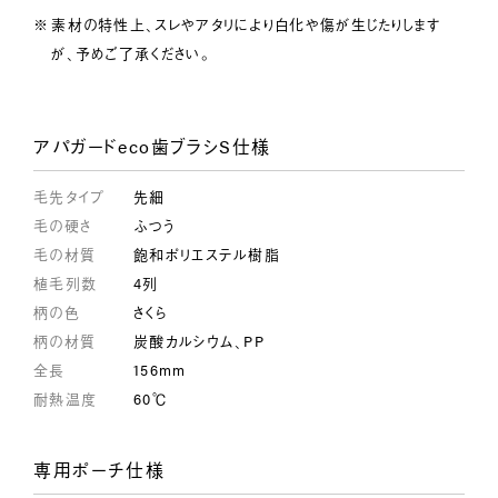
素材の特性上、スレやアタリにより白化や傷が生じたりします
が、予めご了承ください。
アパガードeco歯ブラシS仕様
毛先タイプ
先細
毛の硬さ
ふつう
毛の材質
飽和ポリエステル樹脂
植毛列数
4列
柄の色
さくら
柄の材質
炭酸カルシウム、PP
全長
156mm
耐熱温度
60℃
専用ポーチ仕様