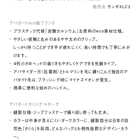
販売名
サンギXLC2
アパガードeco歯ブラシS
プラスチック代替「炭酸カルシウム」主原料のeco素材仕様。
やさしい感触と丸みのあるやや太めのグリップ。
しっかり持つことができ手が疲れにくく、長い時間でも丁寧にみが
けます。
４列小さめヘッドの歯ぐきもやさしくケアできる先細タイプ。
アパサイダーⓇ（抗菌剤）とトルマリンを毛に練りこんだ独自のア
パタイト毛は、ブラッシング時にマイナスイオンが発生。
携帯に便利な短めのハンドル。
アパガードオリジナルポーチ
縫製仕様・ジップファスナーで繰り返し使っても丈夫。
カラーは中身が見えにくいダークカラーに、縫製部分は日本の自
然色「さくら」を採用。どんなバッグとも相性抜群なデザイン・カラ
ー。