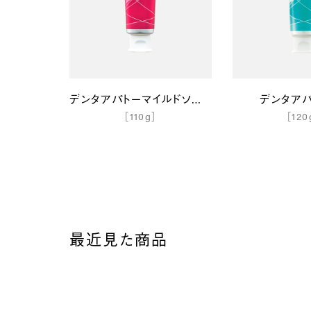
デンタアパトーマイルドソルトミント110g
デンタアパ
［110g］
［120
最近見た商品