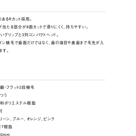
あるRカット採用。
が当たる部分が8面カットで滑りにくく、持ちやすい。
いグリップと3列コンパクトヘッド。
ツイン植毛で歯面だけではなく、歯の境目や奥歯まで毛先が入
ます。
細・フラット2段植毛
つう
和ポリエステル樹脂
列
リーン、ブルー、オレンジ、ピンク
ET樹脂
80mm