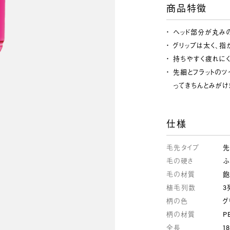
商品特徴
ヘッド部分が丸みの
グリップは太く、指
持ちやすく疲れにく
先細とフラットの
ってきちんとみがけ
仕様
毛先タイプ
先
毛の硬さ
ふ
毛の材質
飽
植毛列数
3
柄の色
グ
柄の材質
P
全長
1