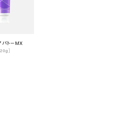
アパトーMX
120g］