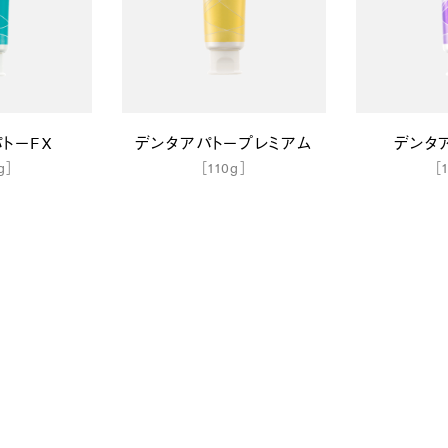
トーFX
デンタアパトープレミアム
デンタ
g］
［110g］
［