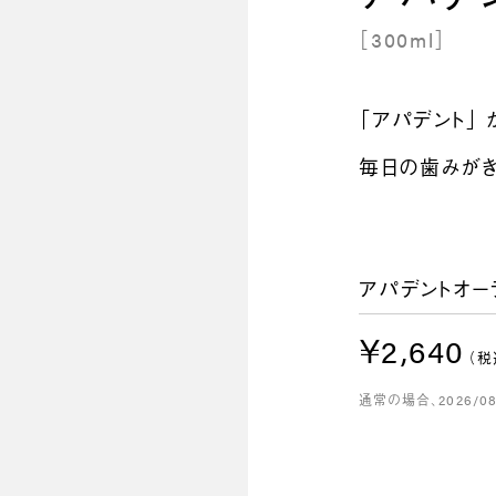
［300ml］
「アパデント」
毎日の歯みがき
アパデントオー
￥2,640
（税
通常の場合、2026/0