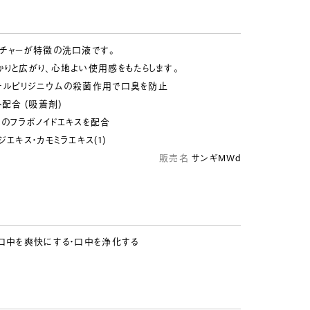
スチャーが特徴の洗口液です。
りと広がり、心地よい使用感をもたらします。
チルピリジニウムの殺菌作用で口臭を防止
ト配合 (吸着剤)
のフラボノイドエキスを配合
エキス・カモミラエキス(1)
販売名
サンギMWd
口中を爽快にする・口中を浄化する