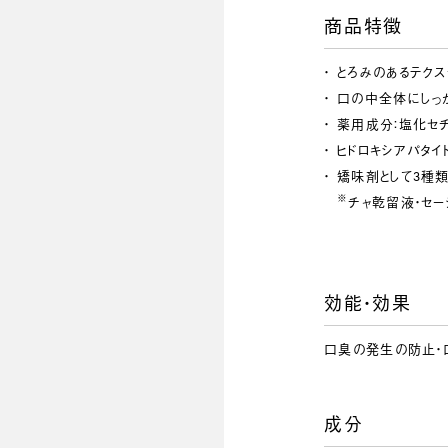
商品特徴
とろみのあるテク
口の中全体にしっか
薬用成分：塩化セ
ヒドロキシアパタイ
矯味剤として3種類
※
チャ乾留液・セージ
効能・効果
口臭の発生の防止・
成分