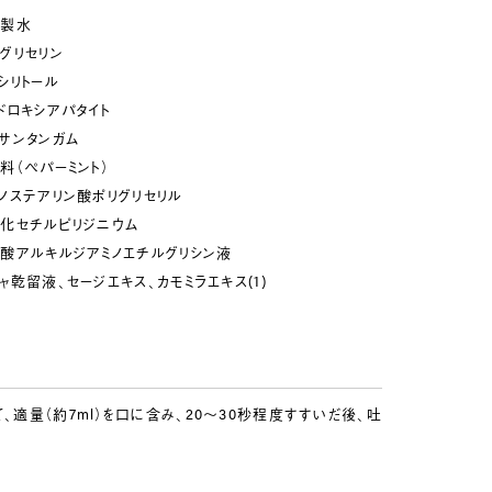
精製水
グリセリン
シリトール
ドロキシアパタイト
サンタンガム
料（ペパーミント）
ノステアリン酸ポリグリセリル
化セチルピリジニウム
酸アルキルジアミノエチルグリシン液
ャ乾留液、セージエキス、カモミラエキス(1)
、適量（約7ml）を口に含み、20～30秒程度すすいだ後、吐