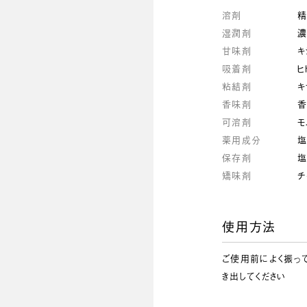
溶剤
湿潤剤
濃
甘味剤
キ
吸着剤
ヒ
粘結剤
キ
香味剤
香
可溶剤
モ
薬用成分
塩
保存剤
塩
矯味剤
チ
使用方法
ご使用前によく振って
き出してください